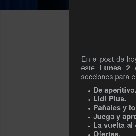
En el post de ho
este
Lunes 2 
secciones para es
De aperitivo
Lidl Plus.
Pañales y toa
Juega y apr
La vuelta al 
Ofertas.