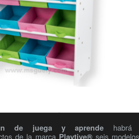
habrá 
ión de juega y aprende
uctos de la marca
seis modelo
Playtive®