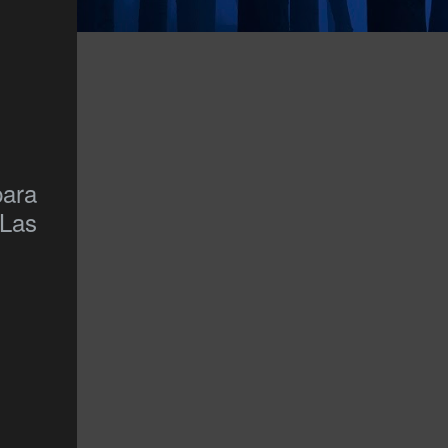
para
 Las