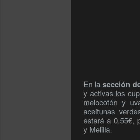
En la
sección de
y activas los cu
melocotón y u
aceitunas verd
estará a 0.55€, 
y Melilla.