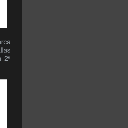
rca
llas
a 2ª