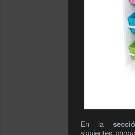
En la
secc
siguientes prod