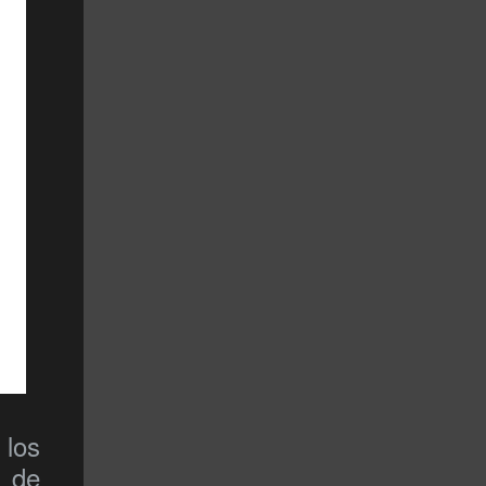
los
s de