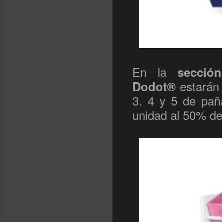
En la
secció
estarán 
Dodot®
3. 4 y 5 de paña
unidad al 50% d