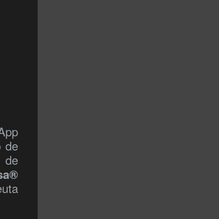
 App
o de
 de
sa®
euta