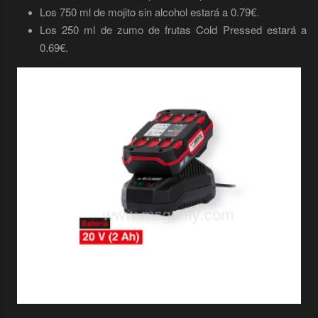
Los 750 ml de mojito sin alcohol estará a 0.79€.
Los 250 ml de zumo de frutas Cold Pressed estará a
0.69€.