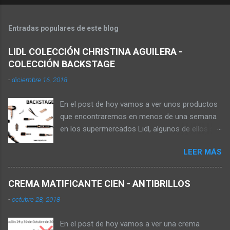
Entradas populares de este blog
LIDL COLECCIÓN CHRISTINA AGUILERA -
COLECCIÓN BACKSTAGE
-
diciembre 16, 2018
En el post de hoy vamos a ver unos productos
que encontraremos en menos de una semana
en los supermercados Lidl, algunos de ellos se
pueden comprar en la web online de los
LEER MÁS
supermercados, pagando los gastos de envío,
aunque no sale de almacenes el producto
hasta que no está la oferta en tienda. Los
CREMA MATIFICANTE CIEN - ANTIBRILLOS
productos que vamos a ver ahora son de la
-
octubre 28, 2018
colección Backstage de la cantante Christina
Aguilera , dicha colección la encontrarás en
En el post de hoy vamos a ver una crema
tienda este 22 de Diciembre de 2018 tal y como