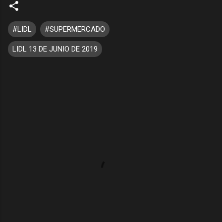
#LIDL
#SUPERMERCADO
LIDL 13 DE JUNIO DE 2019
C
o
m
e
n
t
a
r
i
o
s