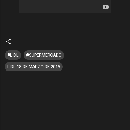
#LIDL
#SUPERMERCADO
LIDL 18 DE MARZO DE 2019
C
o
m
e
n
t
a