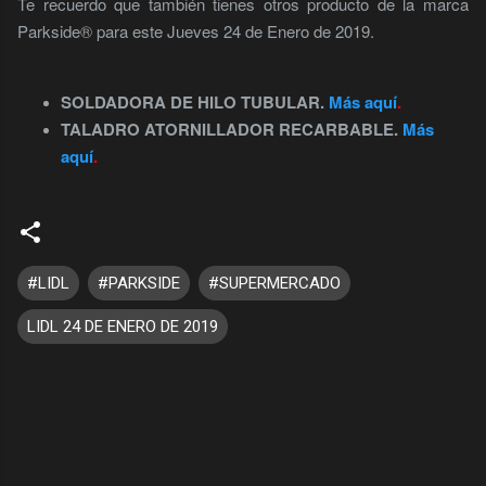
Te recuerdo que también tienes otros producto de la marca
Parkside® para este Jueves 24 de Enero de 2019.
SOLDADORA DE HILO TUBULAR.
Más aquí
.
TALADRO ATORNILLADOR RECARBABLE.
Más
aquí
.
#LIDL
#PARKSIDE
#SUPERMERCADO
LIDL 24 DE ENERO DE 2019
C
o
m
e