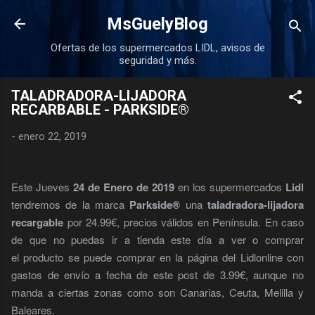
Ir al contenido principal
MsGuelyBlog
Ofertas de los supermercados LIDL, avisos de
seguridad y más.
TALADRADORA-LIJADORA
RECARBABLE - PARKSIDE®
-
enero 22, 2019
Este Jueves
24 de Enero de 2019
en los supermercados
Lidl
tendremos de la marca
Parkside®
una
taladradora-lijadora
recargable
por 24.99€, precios válidos en Península. En caso
de que no puedas ir a tienda este día a ver o comprar
el producto se puede comprar en la página del Lidlonline con
gastos de envío a fecha de este post de 3.99€, aunque no
manda a ciertas zonas como son Canarias, Ceuta, Melilla y
Baleares.