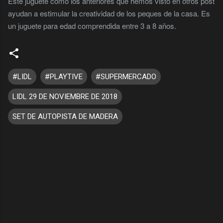
Este juguete como los anteriores que hemos visto en otros post
ayudan a estimular la creatividad de los peques de la casa. Es
un juguete para edad comprendida entre 3 a 8 años.
#LIDL
#PLAYTIVE
#SUPERMERCADO
LIDL 29 DE NOVIEMBRE DE 2018
SET DE AUTOPISTA DE MADERA
C
o
m
e
n
t