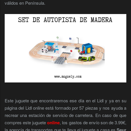
válidos en Península.
Este juguete que encontraremos ese día en el Lidl y ya en su
página del Lidl online está formado por 57 piezas y
nos ayuda a
recrear una estación de servicio de carretera. En caso de que
compres este juguete
online
, los gastos de envío son de 3.99€,
la agencia de transportes que te lleva el juguete a casa es
Seur