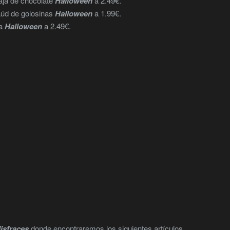
aja de chocolate
Halloween
a 2.49€.
aúd de golosinas
Halloween
a 1.99€.
za
Halloween
a 2.49€.
isfraces
donde encontraremos los siguientes artículos.