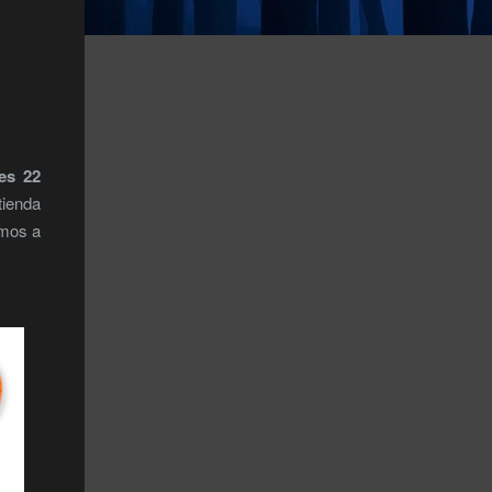
es 22
tienda
amos a