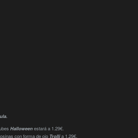
ula.
nubes
Halloween
estará a 1.29€.
osinas con forma de ojo
Trolli
a 1.29€.