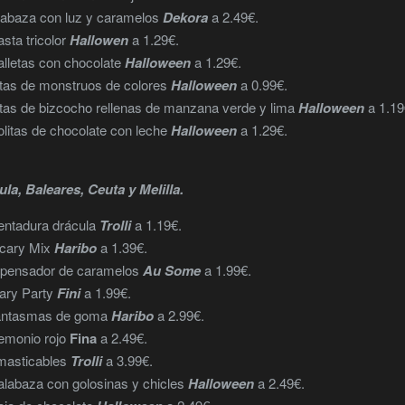
labaza con luz y caramelos
Dekora
a 2.49€.
sta tricolor
Hallowen
a 1.29€.
lletas con chocolate
Halloween
a 1.29€.
tas de monstruos de colores
Halloween
a 0.99€.
tas de bizcocho rellenas de manzana verde y lima
Halloween
a 1.19
litas de chocolate con leche
Halloween
a 1.29€.
la, Baleares, Ceuta y Melilla.
entadura drácula
Trolli
a 1.19€.
Scary Mix
Haribo
a 1.39€.
spensador de caramelos
Au Some
a 1.99€.
ary Party
Fini
a 1.99€.
fantasmas de goma
Haribo
a 2.99€.
emonio rojo
Fina
a 2.49€.
 masticables
Trolli
a 3.99€.
labaza con golosinas y chicles
Halloween
a 2.49€.