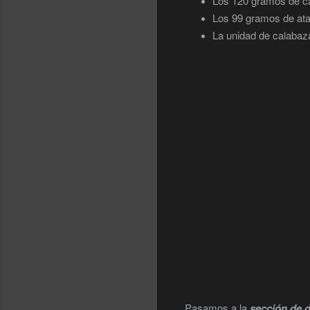
Los 120 gramos de c
Los 99 gramos de at
La unidad de calaba
Pasamos a la
sección de d