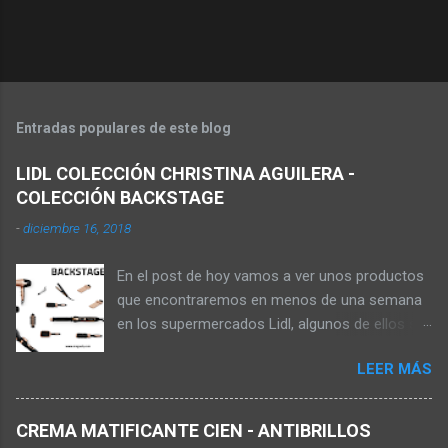
Entradas populares de este blog
LIDL COLECCIÓN CHRISTINA AGUILERA -
COLECCIÓN BACKSTAGE
-
diciembre 16, 2018
En el post de hoy vamos a ver unos productos
que encontraremos en menos de una semana
en los supermercados Lidl, algunos de ellos se
pueden comprar en la web online de los
LEER MÁS
supermercados, pagando los gastos de envío,
aunque no sale de almacenes el producto
hasta que no está la oferta en tienda. Los
CREMA MATIFICANTE CIEN - ANTIBRILLOS
productos que vamos a ver ahora son de la