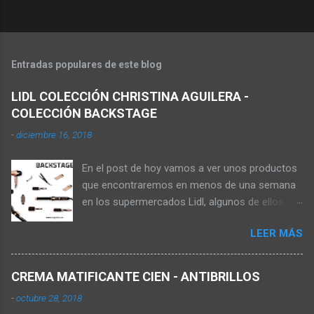
Entradas populares de este blog
LIDL COLECCIÓN CHRISTINA AGUILERA -
COLECCIÓN BACKSTAGE
-
diciembre 16, 2018
En el post de hoy vamos a ver unos productos
que encontraremos en menos de una semana
en los supermercados Lidl, algunos de ellos se
pueden comprar en la web online de los
LEER MÁS
supermercados, pagando los gastos de envío,
aunque no sale de almacenes el producto
hasta que no está la oferta en tienda. Los
CREMA MATIFICANTE CIEN - ANTIBRILLOS
productos que vamos a ver ahora son de la
-
octubre 28, 2018
colección Backstage de la cantante Christina