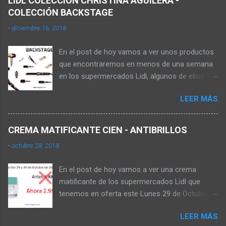
LIDL COLECCIÓN CHRISTINA AGUILERA -
COLECCIÓN BACKSTAGE
-
diciembre 16, 2018
En el post de hoy vamos a ver unos productos
que encontraremos en menos de una semana
en los supermercados Lidl, algunos de ellos se
pueden comprar en la web online de los
LEER MÁS
supermercados, pagando los gastos de envío,
aunque no sale de almacenes el producto
hasta que no está la oferta en tienda. Los
CREMA MATIFICANTE CIEN - ANTIBRILLOS
productos que vamos a ver ahora son de la
-
octubre 28, 2018
colección Backstage de la cantante Christina
Aguilera , dicha colección la encontrarás en
En el post de hoy vamos a ver una crema
tienda este 22 de Diciembre de 2018 tal y como
matificante de los supermercados Lidl que
podemos ver en el folleto de los
tenemos en oferta este Lunes 29 de Octubre
supermercados. ONDULADORA DE PELO Con
que es para pieles jóvenes. Si vais al folleto de
cinco niveles de temperatura que va de 100 -
LEER MÁS
vuestro supermercado puede que os
180 ºC, tiene tres años de garantía y se