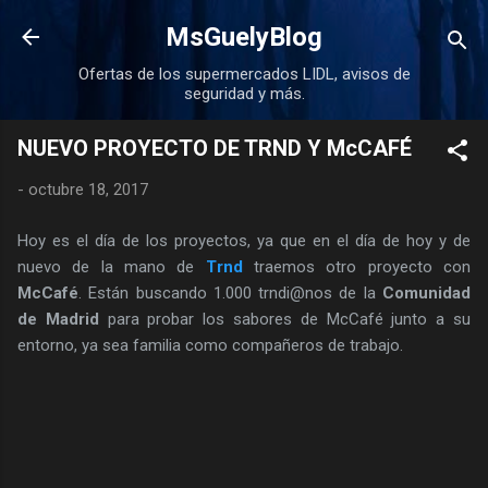
Ir al contenido principal
MsGuelyBlog
Ofertas de los supermercados LIDL, avisos de
seguridad y más.
NUEVO PROYECTO DE TRND Y McCAFÉ
-
octubre 18, 2017
Hoy es el día de los proyectos, ya que en el día de hoy y de
nuevo de la mano de
Trnd
traemos otro proyecto con
McCafé
. Están buscando 1.000 trndi@nos de la
Comunidad
de Madrid
para probar los sabores de McCafé junto a su
entorno, ya sea familia como compañeros de trabajo.