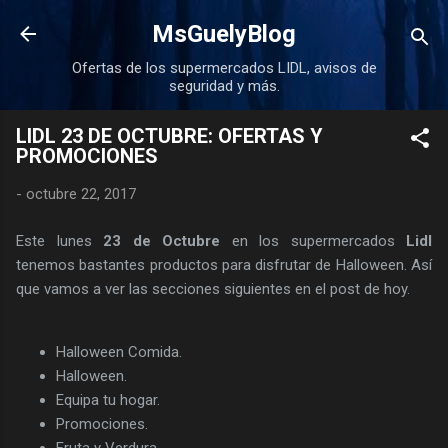
Ir al contenido principal
MsGuelyBlog
Ofertas de los supermercados LIDL, avisos de
seguridad y más.
LIDL 23 DE OCTUBRE: OFERTAS Y
PROMOCIONES
-
octubre 22, 2017
Este lunes
23 de Octubre
en los supermercados
Lidl
tenemos bastantes productos para disfrutar de Halloween. Así
que vamos a ver las secciones siguientes en el post de hoy.
Halloween Comida.
Halloween.
Equipa tu hogar.
Promociones.
Fruta y Verdura.