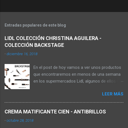
Entradas populares de este blog
LIDL COLECCIÓN CHRISTINA AGUILERA -
COLECCIÓN BACKSTAGE
-
diciembre 16, 2018
En el post de hoy vamos a ver unos productos
que encontraremos en menos de una semana
en los supermercados Lidl, algunos de ellos se
pueden comprar en la web online de los
LEER MÁS
supermercados, pagando los gastos de envío,
aunque no sale de almacenes el producto
hasta que no está la oferta en tienda. Los
CREMA MATIFICANTE CIEN - ANTIBRILLOS
productos que vamos a ver ahora son de la
-
octubre 28, 2018
colección Backstage de la cantante Christina