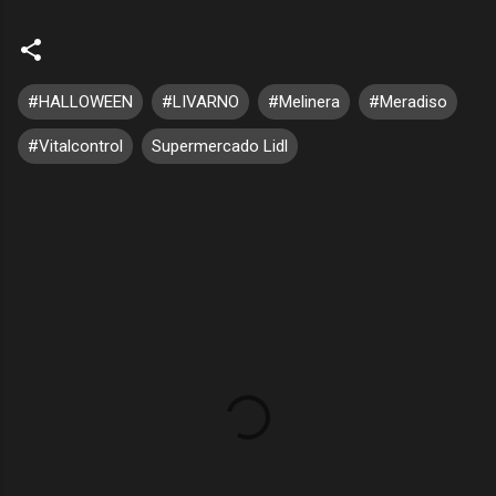
#HALLOWEEN
#LIVARNO
#Melinera
#Meradiso
#Vitalcontrol
Supermercado Lidl
C
o
m
e
n
t
a
r
i
o