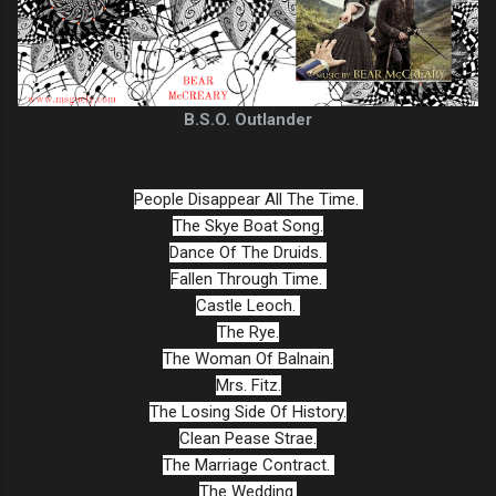
B.S.O. Outlander
People Disappear All The Time.
The Skye Boat Song.
Dance Of The Druids.
Fallen Through Time.
Castle Leoch.
The Rye.
The Woman Of Balnain.
Mrs. Fitz.
The Losing Side Of History.
Clean Pease Strae.
The Marriage Contract.
The Wedding.