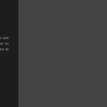
ro que
nar os
tra de