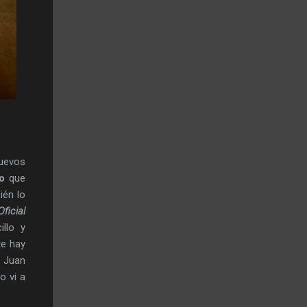
nuevos
o
que
ién lo
Oficia
l
llo y
te hay
 Juan
o vi a