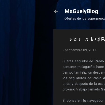
MsGuelyBlog
Ofertas de los supermerca
♪ ♫ ♩ ♬ ♭ ♮ ♯ PABLO ALB
-
septiembre 09, 2017
Si eres seguidor de
Pablo
cantante malagueño hace 
tiempo tan feliz¡ un descan
los seguidores de Pablo A
atrás y después de la esp
próximo trabajo llamado
S
Si pones en tu navegador l