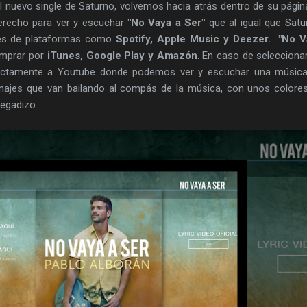
 nuevo single de Saturno, volvemos hacia atrás dentro de su pági
erecho para ver y escuchar
"No Vaya a Ser"
que al igual que Satu
és de plataformas como
Spotify, Apple Music y Deezer.
"No V
mprar por
iTunes, Google Play y Amazón
. En caso de seleccion
rectamente a Youtube donde podemos ver y escuchar una músic
onajes que van bailando al compás de la música, con unos color
pegadizo.