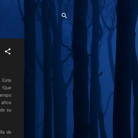
. Este
a !Que
tiempo
ó años
 de su
lla de