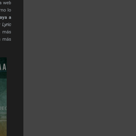
na web
rno lo
aya a
ar
Lyric
a más
es más