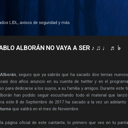
Ir al contenido principal
dos LIDL, avisos de seguridad y más.
ORÁN NO VAYA A SER ♪ ♫ ♩ ♬ ♭ ♮ ♯
 Alborán
, seguro que ya sabrás que ha sacado dos temas nuevos
casi dos años anuncio en su cuenta de twitter y en el program
so para dedicarse a los suyos, a su familia y amigos. Durante este 
lborán han podido seguir escuchando todo el material que lanz
era este 8 de Septiembre de 2017 ha sacado a la vez un adelanto
aturno
que saldrá en el mes de Noviembre.
a página oficial de este cantante, lo primero que ves en tu panta