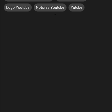
Logo Youtube
Noticias Youtube
Yutube
C
o
m
e
n
t
a
r
i
o
s