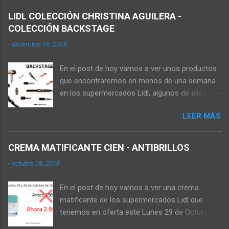
LIDL COLECCIÓN CHRISTINA AGUILERA -
COLECCIÓN BACKSTAGE
-
diciembre 16, 2018
En el post de hoy vamos a ver unos productos
que encontraremos en menos de una semana
en los supermercados Lidl, algunos de ellos se
pueden comprar en la web online de los
LEER MÁS
supermercados, pagando los gastos de envío,
aunque no sale de almacenes el producto
hasta que no está la oferta en tienda. Los
CREMA MATIFICANTE CIEN - ANTIBRILLOS
productos que vamos a ver ahora son de la
-
octubre 28, 2018
colección Backstage de la cantante Christina
Aguilera , dicha colección la encontrarás en
En el post de hoy vamos a ver una crema
tienda este 22 de Diciembre de 2018 tal y como
matificante de los supermercados Lidl que
podemos ver en el folleto de los
tenemos en oferta este Lunes 29 de Octubre
supermercados. ONDULADORA DE PELO Con
que es para pieles jóvenes. Si vais al folleto de
cinco niveles de temperatura que va de 100 -