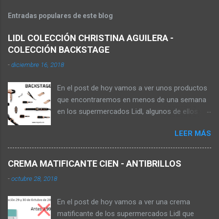
Entradas populares de este blog
LIDL COLECCIÓN CHRISTINA AGUILERA -
COLECCIÓN BACKSTAGE
-
diciembre 16, 2018
En el post de hoy vamos a ver unos productos
que encontraremos en menos de una semana
en los supermercados Lidl, algunos de ellos se
pueden comprar en la web online de los
LEER MÁS
supermercados, pagando los gastos de envío,
aunque no sale de almacenes el producto
hasta que no está la oferta en tienda. Los
CREMA MATIFICANTE CIEN - ANTIBRILLOS
productos que vamos a ver ahora son de la
-
octubre 28, 2018
colección Backstage de la cantante Christina
Aguilera , dicha colección la encontrarás en
En el post de hoy vamos a ver una crema
tienda este 22 de Diciembre de 2018 tal y como
matificante de los supermercados Lidl que
podemos ver en el folleto de los