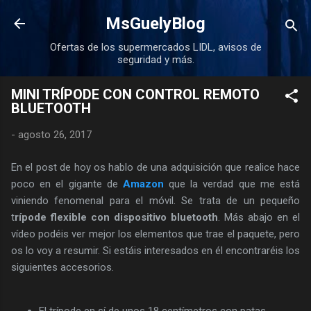
Ir al contenido principal
MsGuelyBlog
Ofertas de los supermercados LIDL, avisos de
seguridad y más.
MINI TRÍPODE CON CONTROL REMOTO
BLUETOOTH
-
agosto 26, 2017
En el post de hoy os hablo de una adquisición que realice hace
poco en el gigante de
Amazon
que la verdad que me está
viniendo fenomenal para el móvil. Se trata de un pequeño
t
rípode flexible con dispositivo bluetooth
. Más abajo en el
vídeo podéis ver mejor los elementos que trae el paquete, pero
os lo voy a resumir. Si estáis interesados en él encontraréis los
siguientes accesorios.
El trípode en sí de unos 18 centímetros con patas