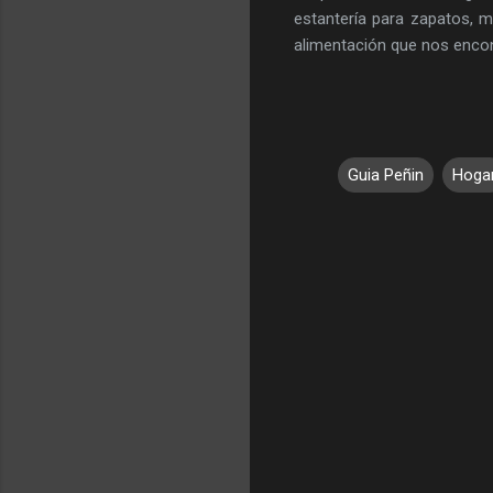
estantería para zapatos, 
alimentación que nos enco
Guia Peñin
Hoga
C
o
m
e
n
t
a
r
i