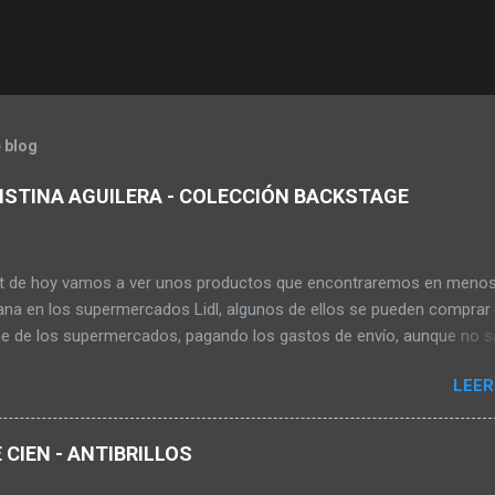
 blog
ISTINA AGUILERA - COLECCIÓN BACKSTAGE
st de hoy vamos a ver unos productos que encontraremos en meno
na en los supermercados Lidl, algunos de ellos se pueden comprar 
ne de los supermercados, pagando los gastos de envío, aunque no s
s el producto hasta que no está la oferta en tienda. Los productos
LEER
 a ver ahora son de la colección Backstage de la cantante Christin
, dicha colección la encontrarás en tienda este 22 de Diciembre de 2
mo podemos ver en el folleto de los supermercados. ONDULADORA 
CIEN - ANTIBRILLOS
 cinco niveles de temperatura que va de 100 - 180 ºC, tiene tres a