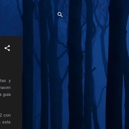
tas y
 hacen
a guía
52 con
s este