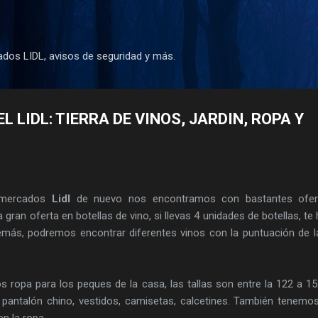
Ir al contenido principal
dos LIDL, avisos de seguridad y más.
L LIDL: TIERRA DE VINOS, JARDIN, ROPA Y
ermercados
Lidl
de nuevo nos encontramos con bastantes ofer
an oferta en botellas de vino, si llevas 4 unidades de botellas, te
más, podremos encontrar diferentes vinos con la puntuación de l
 ropa para los peques de la casa, las tallas son entre la 122 a 1
pantalón chino, vestidos, camisetas, calcetines. También tenemo
en la ropa.