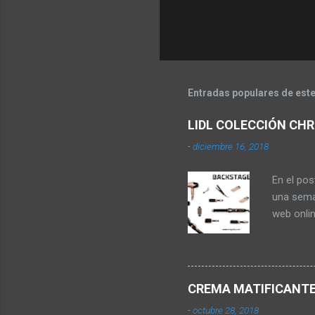
Entradas populares de este
LIDL COLECCIÓN CHR
-
diciembre 16, 2018
En el po
una sema
web onli
almacene
que vamos
Aguilera 
tal y co
CREMA MATIFICANTE 
PELO Con
-
octubre 28, 2018