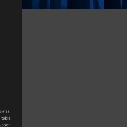
ierra,
 tabla
vapor,