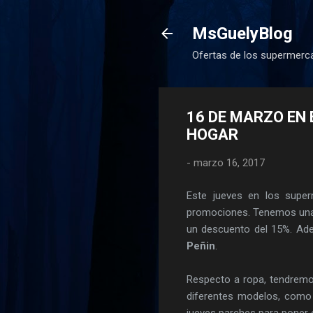
MsGuelyBlog
Ofertas de los supermerca
16 DE MARZO EN E
HOGAR
-
marzo 16, 2017
Este jueves en los sup
promociones. Tenemos una gr
un descuento del 15%. Ade
Peñin
.
Respecto a ropa, tendremos
diferentes modelos, como 
jueves parches para poner 