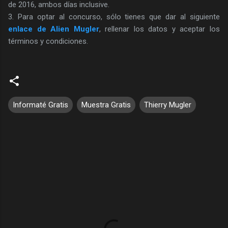
de 2016, ambos días inclusive.
3. Para optar al concurso, sólo tienes que dar al siguiente
enlace de Alien Mugler
, rellenar los datos y aceptar los
términos y condiciones.
Informaté Gratis
Muestra Gratis
Thierry Mugler
C
o
m
e
n
t
a