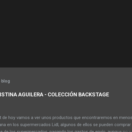
 blog
ISTINA AGUILERA - COLECCIÓN BACKSTAGE
st de hoy vamos a ver unos productos que encontraremos en meno
na en los supermercados Lidl, algunos de ellos se pueden comprar 
ne de los supermercados, pagando los gastos de envío, aunque no s