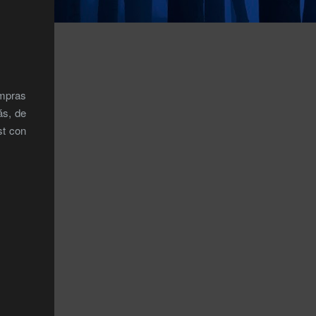
ompras
ás, de
st con