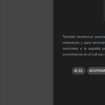
También tendremos percher
ordenación y para termina
cervicales y la espalda 
encontramos en el Lidl co
#LIDL
#SUPERM
C
o
m
e