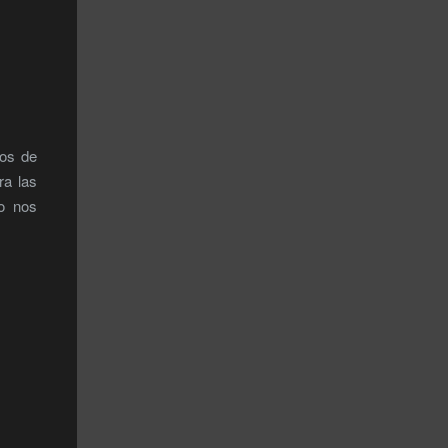
ros de
ra las
o nos