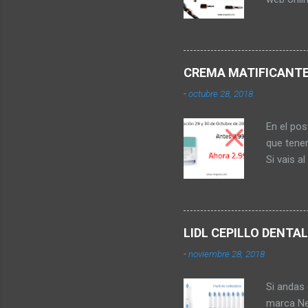
almacene
que vamos
Aguilera 
tal y co
CREMA MATIFICANTE 
PELO Con
-
octubre 28, 2018
garantía 
ondas reg
En el po
encendid
que tene
por accid
Si vais a
oferta do
más barat
Baleares,
una prom
LIDL CEPILLO DENT
unidad a 
-
noviembre 28, 2018
crema mat
crema hid
Si andas 
crema au
marca Ne