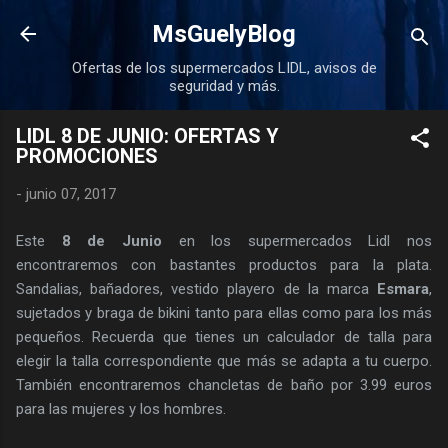
Ir al contenido principal
MsGuelyBlog
Ofertas de los supermercados LIDL, avisos de
seguridad y más.
LIDL 8 DE JUNIO: OFERTAS Y
PROMOCIONES
-
junio 07, 2017
Este
8 de Junio
en los supermercados Lidl nos
encontraremos con bastantes productos para la plata.
Sandalias, bañadores, vestido playero de la marca
Esmara
,
sujetados y braga de bikini tanto para ellas como para los más
pequeños. Recuerda que tienes un calculador de talla para
elegir la talla correspondiente que más se adapta a tu cuerpo.
También encontraremos chancletas de baño por 3.99 euros
para las mujeres y los hombres.